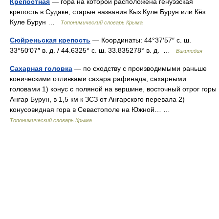
Крепостная
— гора на которой расположена генуэзская
крепость в Судаке, старые названия Кыз Куле Бурун или Кёз
Куле Бурун …
Топонимический словарь Крыма
Сюйреньская крепость
— Координаты: 44°37′57″ с. ш.
33°50′07″ в. д. / 44.6325° с. ш. 33.835278° в. д. …
Википедия
Сахарная головка
— по сходству с производимыми раньше
коническими отливками сахара рафинада, сахарными
головами 1) конус с поляной на вершине, восточный отрог горы
Ангар Бурун, в 1,5 км к ЗСЗ от Ангарского перевала 2)
конусовидная гора в Севастополе на Южной… …
Топонимический словарь Крыма