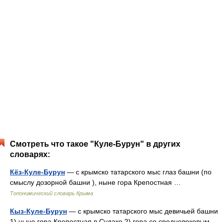
Смотреть что такое "Куле-Бурун" в других
словарях:
Кёз-Куле-Бурун
— с крымско татарского мыс глаз башни (по
смыслу дозорной башни ), ныне гора Крепостная …
Топонимический словарь Крыма
Кыз-Куле-Бурун
— с крымско татарского мыс девичьей башни
1) ныне гора Крепостная в Судаке 2) гора со средневековым