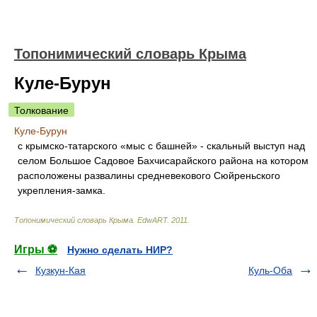
Топонимический словарь Крыма
Куле-Бурун
Толкование
Куле-Бурун
с крымско-татарского «мыс с башней» - скальный выступ над
селом Большое Садовое Бахчисарайского района на котором
расположены развалины средневекового Сюйреньского
укрепления-замка.
Топонимический словарь Крыма
.
EdwART
.
2011
.
Игры ⚽
Нужно сделать НИР?
Кузкун-Кая
Куль-Оба