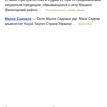
пещерным городищем, обрывающаяся к селу Машино
(Белогорский район) …
Топонимический словарь Крыма
Малое Садовое
— Село Малое Садовое укр. Мале Садове
крымскотат. Küçük Süyren Страна Украина …
Википедия