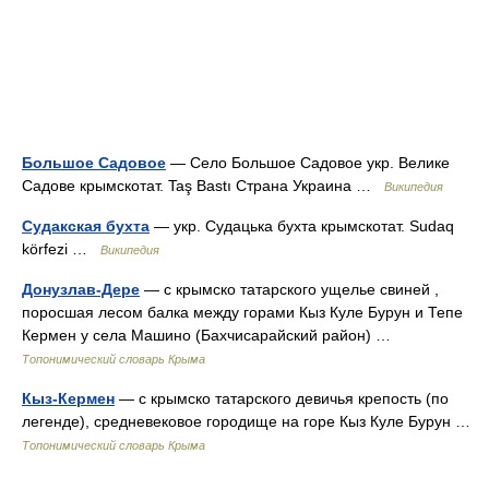
Большое Садовое
— Село Большое Садовое укр. Велике
Садове крымскотат. Taş Bastı Страна Украина …
Википедия
Судакская бухта
— укр. Судацька бухта крымскотат. Sudaq
körfezi …
Википедия
Донузлав-Дере
— с крымско татарского ущелье свиней ,
поросшая лесом балка между горами Кыз Куле Бурун и Тепе
Кермен у села Машино (Бахчисарайский район) …
Топонимический словарь Крыма
Кыз-Кермен
— с крымско татарского девичья крепость (по
легенде), средневековое городище на горе Кыз Куле Бурун …
Топонимический словарь Крыма